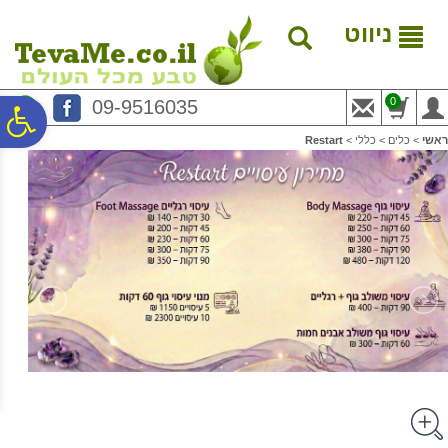
לתפריט
לתוכן
לתפריט
אתר
המרכזי
נגישות
ניווט
0
09-9516035
פ
ראשי
>
כלים
>
כללי
>
Restart
סר
נג