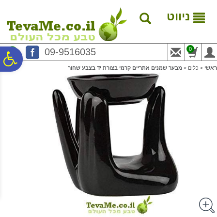
לתפריט
לתוכן
לתפריט
אתר
המרכזי
נגישות
ניווט
0
09-9516035
פ
ראשי
>
כלים
>
מבער שמנים אתריים קרמי בצורת יד בצבע שחור
סר
נג