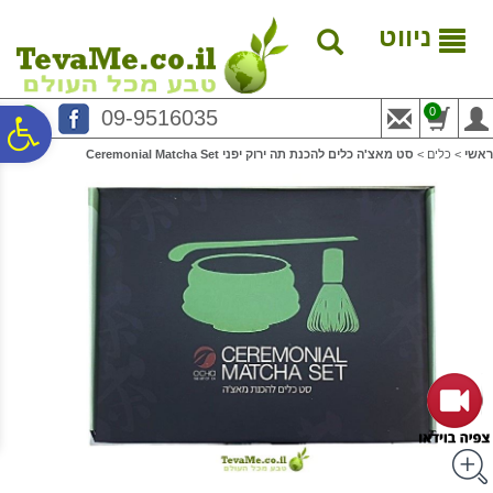
לתפריט
לתוכן
לתפריט
אתר
המרכזי
נגישות
ניווט
0
09-9516035
פ
ראשי
>
כלים
>
סט מאצ'ה כלים להכנת תה ירוק יפני Ceremonial Matcha Set
סר
נג