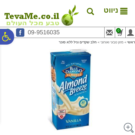
לתפריט
לתוכן
לתפריט
אתר
המרכזי
נגישות
ניווט
0
09-9516035
פ
ראשי
>
מזון טבעי ואורגני
>
חלב שקדים וניל ללא סוכר
סר
נג