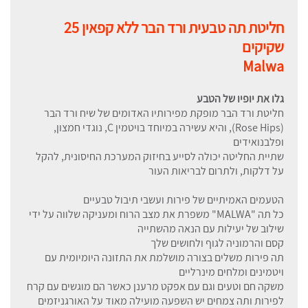
חליטת תה טבעית ורד הבר ללא קפאין 25
שקיקים
Malwa
גלו את יופיו של הטבע
חליטת ורד הבר מופקת מפירותיו האדומים של שיח ורד הבר
(Rose Hips), והיא עשירה במיוחד בויטמין C, נוגדי חמצון,
ופלבנואידים
שתיית החליטה יכולה לסייע בחיזוק המערכת החיסונית, להקל
על דלקות, ולתרום לבריאות העור
הטעמים האמיתיים של פירות ועשבי תיבול טבעיים
כל תה "MALWA" משפרת את מצב הרוח ומעניקה שלווה על ידי
שילוב של יעילות עם הנאה מהשתייה
קסם והרמוניה לגוף ולחושים שלך
תה פירות משלים בצורה מושלמת את התזונה היומיומית עם
ויטמינים ומלחים מינרליים
משקה חם וטעים וגם עם אפקט מרענן כאשר הם מוגשים עם קרח
לפירות ותה צמחים יש השפעה מועילה מאוד על האורגניזמים