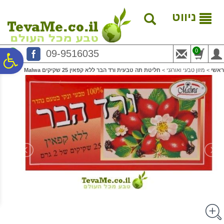
לתפריט
לתוכן
לתפריט
אתר
המרכזי
נגישות
ניווט
0
09-9516035
פ
ראשי
>
מזון טבעי ואורגני
>
חליטת תה טבעית ורד הבר ללא קפאין 25 שקיקים Malwa
סר
נג