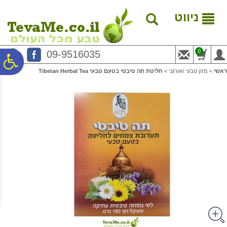
לתפריט
לתוכן
לתפריט
אתר
המרכזי
נגישות
ניווט
0
09-9516035
פ
ראשי
>
מזון טבעי ואורגני
>
חליטת תה טיבטי בטעם טבעי Tibetan Herbal Tea
סר
נג