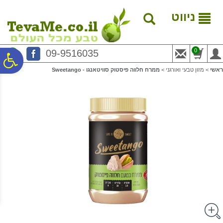
לתפריט
לתוכן
לתפריט
אתר
המרכזי
נגישות
ניווט
0
09-9516035
פ
ראשי
>
מזון טבעי ואורגני
>
ממרח חלווה פיסטוק סוויטאנגו - Sweetango
סר
נג