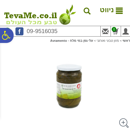
לתפריט
לתוכן
לתפריט
אתר
המרכזי
נגישות
ניווט
0
09-9516035
פ
ראשי
>
מזון טבעי ואורגני
>
עלי גפן במי מלח - Avramento
סר
נג