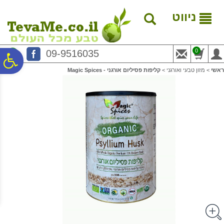
לתפריט
לתוכן
לתפריט
אתר
המרכזי
נגישות
ניווט
0
09-9516035
פ
ראשי
>
מזון טבעי ואורגני
>
קליפות פסיליום אורגני - Magic Spices
סר
נג