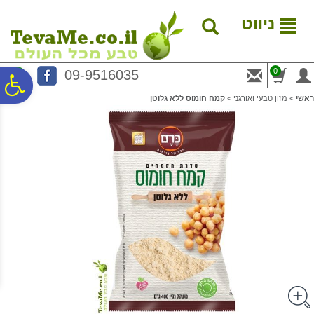
לתפריט
לתוכן
לתפריט
אתר
המרכזי
נגישות
ניווט
0
09-9516035
פ
ראשי
>
מזון טבעי ואורגני
>
קמח חומוס ללא גלוטן
סר
נג