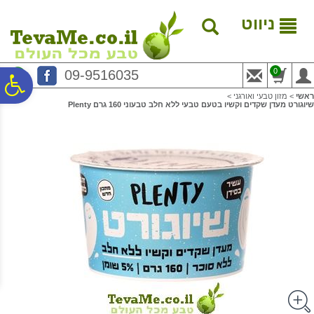
לתפריט
לתוכן
לתפריט
אתר
המרכזי
נגישות
ניווט
0
09-9516035
פ
ראשי
>
מזון טבעי ואורגני
>
שיוגורט מעדן שקדים וקשיו בטעם טבעי ללא חלב טבעוני 160 גרם Plenty
סר
נג