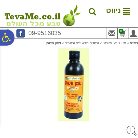
לתפריט
לתוכן
לתפריט
אתר
המרכזי
נגישות
ניווט
0
09-9516035
פ
ראשי
>
מזון טבעי ואורגני
>
שמנים תבשילים ורטבים
>
שמן פשתן
סר
נג