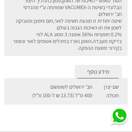
הסוד מאחורי האיכות של השמן,טמון בתהליך היצור
הבלעדי בשיטת ה-VACUMEX שפותחה ע"י מהנדסי
חב' ירושלים.
שיטה יחודית זו מונעת חשיפה לאור,חום וחמצן ומעניקה
לשמן את תו האיכות הגבוה בעולם.
0.2% חומציות ו56% אומגה 3 מסוג ALA לפי
בדיקת מעבדה.השמן נארז במיכלים אטומים לאור ונשמר
בקירור משעת ההפקה.
מידע נוסף
שם יצרן
חב' ירושלים לשומשום
תכולה
400 מ"ל (13.73 ₪ ל-100 מ"ל)