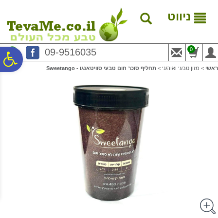
לתפריט
לתוכן
לתפריט
אתר
המרכזי
נגישות
ניווט
0
09-9516035
פ
ראשי
>
מזון טבעי ואורגני
>
תחליף סוכר חום טבעי סוויטאנגו - Sweetango
סר
נג