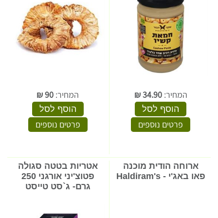
המחיר:
34.90
₪
המחיר:
90
₪
הוסף לסל
הוסף לסל
פרטים נוספים
פרטים נוספים
ארוחה הודית מוכנה
אטריות בטטה סגולה
פאו באג'י - Haldiram's
פטוצ'יני אורגני 250
גרם- ג`סט טייסט