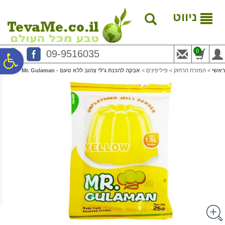
לתפריט
לתוכן
לתפריט
אתר
המרכזי
נגישות
ניווט
0
09-9516035
פ
ראשי
>
המזרח הרחוק
>
פיליפינים
>
אבקה להכנת ג'לי צהוב ללא טעם - Mr. Gulaman
סר
נג