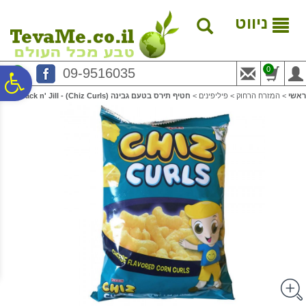
לתפריט
לתוכן
לתפריט
אתר
המרכזי
נגישות
ניווט
0
09-9516035
פ
ראשי
>
המזרח הרחוק
>
פיליפינים
>
חטיף תירס בטעם גבינה (Chiz Curls) - Jack n' Jill
סר
נג