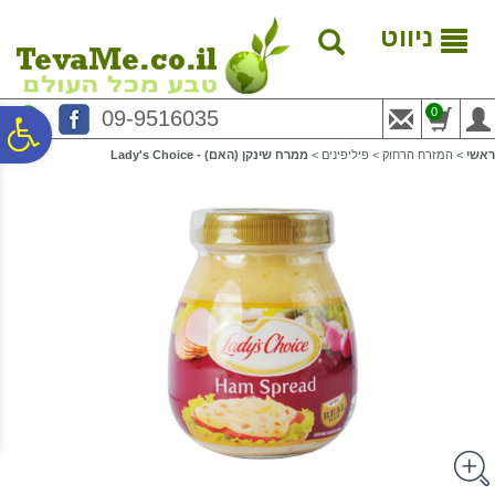
לתפריט
לתוכן
לתפריט
אתר
המרכזי
נגישות
ניווט
0
09-9516035
פ
ראשי
>
המזרח הרחוק
>
פיליפינים
>
ממרח שינקן (האם) - Lady's Choice
סר
נג