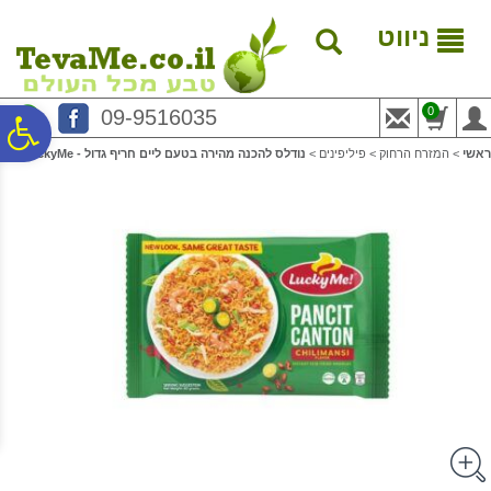
לתפריט
לתוכן
לתפריט
אתר
המרכזי
נגישות
ניווט
0
09-9516035
פ
ראשי
>
המזרח הרחוק
>
פיליפינים
>
נודלס להכנה מהירה בטעם ליים חריף גדול - LuckyMe!
סר
נג