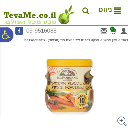
לתפריט
לתוכן
לתפריט
אתר
המרכזי
נגישות
ניווט
0
09-9516035
פ
ראשי
>
מזון מעולם
>
אבקה להכנת ציר בטעם עוף (טבעוני) - Ina Paarman's
סר
נג