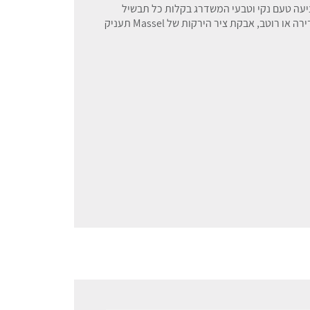
ציעה טעם נקי וטבעי המשדרג בקלות כל תבשיל
בין אם אתם מכינים מרק ירקות עשיר, תבשיל קדירה או רוטב, אבקת ציר הירקות של Massel תעניק