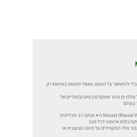
מבלי להתפשר על הטעם, מאסל מתגאה בשימוש רק
 ומלח ים טהור שמקורם במים הבתוליים של
 בעולם
אבקת ציר ירקות של Massel (Massel Vegetable Stock Powder) היא אבקה רב-תכליתית
קת בסיס ארומטי לכל מנה
בור אלה המקפידים על תזונה טבעונית או