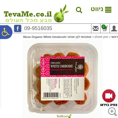
לתפריט
לתוכן
לתפריט
אתר
המרכזי
נגישות
ניווט
0
09-9516035
פ
ראשי
>
מזון מעולם
>
אומבושי לבן אורגני Muso Organic White Umeboshi
סר
נג