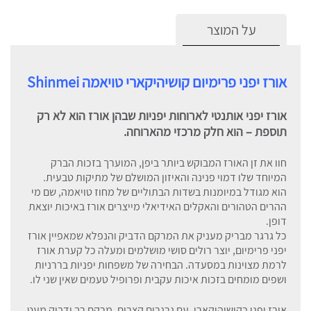
על המוצר
אורז יפני פרימיום קושיהיקארי טויאמה Shinmei
אורז יפני אותנטי לארוחות יפניות שבהן אורז הוא לא רק
תוספת – הוא חלק מרכזי מהארוחה.
חוו את זן האורז המבוקש ביותר ביפן, המוערך בזכות הברק
המיוחד שלו דמוי פנינה והאיזון המושלם של מתיקות טבעית.
הוא מגודל במיומנות בשדות הבתוליים של מחוז טויאמה, שם מי
ההרים הטהורים והאקלים האידיאלי מייצרים אורז באיכות יוצאת
דופן.
כל גרגר מבריק מעניק את המרקם הדביק והנפלא שמאפיין אורז
יפני פרימיום, יוצר רולים סושי מושלמים ומעלה כל קערת אורז
לרמת מצוינות במסעדה. הבחירה של משפחות יפניות בררניות
ושפים מומחים בזכות איכות עקבית ופרופיל טעמים שאין שני לו.
אורז יפני בקושיהיקארי, עם גרגרים קצרים, מרקם רך ודביק מעט,