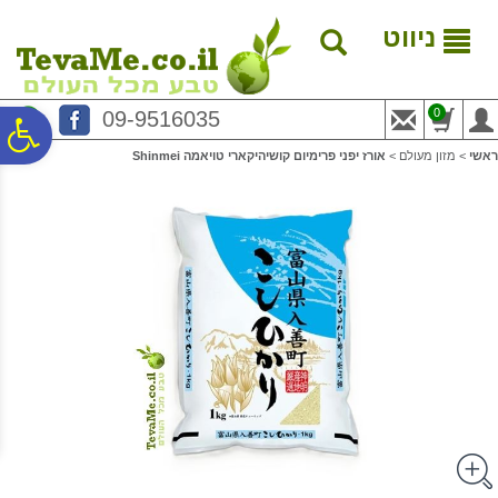
לתפריט
לתוכן
לתפריט
אתר
המרכזי
נגישות
ניווט
0
09-9516035
פ
ראשי
>
מזון מעולם
>
אורז יפני פרימיום קושיהיקארי טויאמה Shinmei
סר
נג