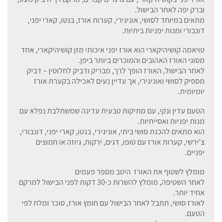
וברק יפה לאחר הבישול.
מתאים במיוחד לסושי, אוניגירי, קערות אורז, בנטו, קארי יפני,
דונבורי ומנות יפניות ביתיות.
טויאמה קושיהיקארי הוא אורז יפני איכותי מזן קושיהיקארי, אחד
מסוגי האורז האהובים והמוכרים ביותר ביפן.
לאחר הבישול, האורז הופך לרך, מבריק ודביק לחלוטין – דביק
מספיק לסושי ואוניגירי, אך עדיין נעים לאכילה בקערת אורז
יומיומית.
הטעם עדין ונקי, עם מתיקות טבעית עדינה שמשתלבת נפלא עם
מנות יפניות ואסייתיות.
הוא מתאים להכנת סושי ביתי, אוניגירי, בנטו, קארי יפני, דונבורי,
צ'ירשי, קערות אורז עם טופו, דגים, ירקות, גיוזה או חמוצים
יפניים.
מומלץ לשטוף את האורז היטב מספר פעמים
לאחר השטיפה, מומלץ להשרות כ-30 דקות לפני הבישול למרקם
אחיד יותר.
לאורז סושי, תתבל לאחר הבישול עם חומץ אורז, סוכר ומלח לפי
הטעם.