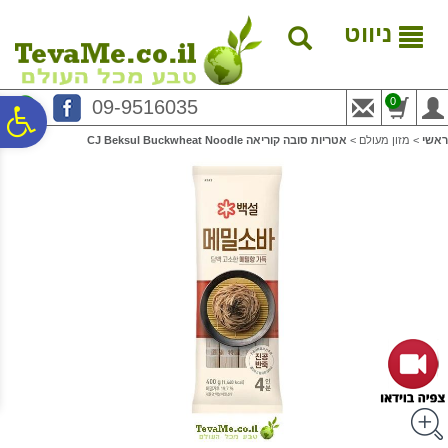
לתפריט
לתוכן
לתפריט
אתר
המרכזי
נגישות
ניווט
0
09-9516035
פ
ראשי
>
מזון מעולם
>
אטריות סובה קוריאה CJ Beksul Buckwheat Noodle
סר
נג