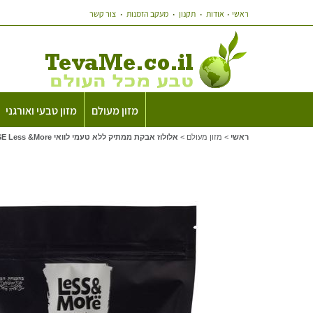
ראשי
אודות
תקנון
מעקב הזמנות
צור קשר
מזון מעולם
מזון טבעי ואורגני
ראשי
>
מזון מעולם
>
אלולוז אבקת ממתיק ללא טעמי לוואי ALLULOSE Less &More