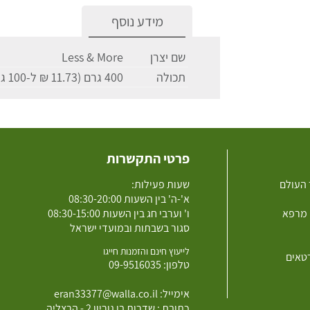
מידע נוסף
שם יצרן
Less & More
תכולה
400 גרם (11.73 ₪ ל-100 גרם)
פרטי התקשרות
 העולם
שעות פעילות:
א'-ה' בין השעות 08:30-20:00
 מרפא
ו' וערבי חג בין השעות 08:30-15:00
סגור בשבתות ובמועדי ישראל
לייעוץ חינם והזמנות חייגו
רטאים
טלפון:
09-9516035
אימייל:
eran33377@walla.co.il
כתובת : שדרות בן גוריון 2 - הרצליה