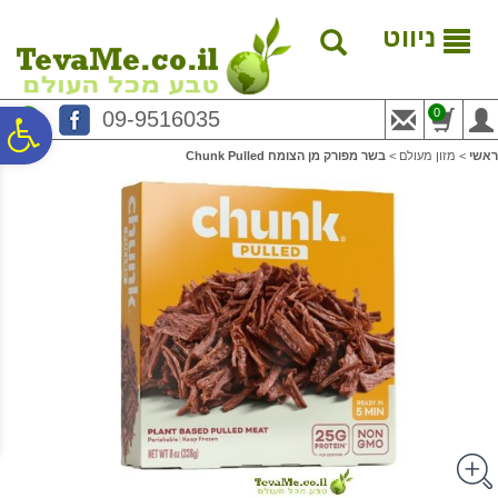
לתפריט
לתוכן
לתפריט
אתר
המרכזי
נגישות
ניווט
0
09-9516035
פ
ראשי
>
מזון מעולם
>
בשר מפורק מן הצומח Chunk Pulled
סר
נג