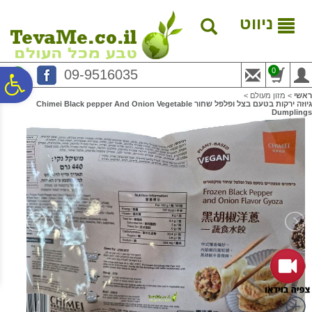
לתפריט
לתוכן
לתפריט
אתר
המרכזי
נגישות
ניווט
0
09-9516035
פ
ראשי
>
מזון מעולם
>
גיוזה ירקות בטעם בצל ופלפל שחור Chimei Black pepper And Onion Vegetable
Dumplings
סר
נג