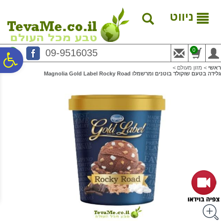
לתפריט
לתוכן
לתפריט
אתר
המרכזי
נגישות
ניווט
0
09-9516035
פ
ראשי
>
מזון מעולם
>
גלידה בטעם שוקולד בוטנים ומרשמלו Magnolia Gold Label Rocky Road
סר
נג