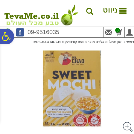
לתפריט
לתוכן
לתפריט
אתר
המרכזי
נגישות
ניווט
0
09-9516035
פ
ראשי
>
מזון מעולם
>
גלידה מוצ'י בטעם קורנפלקס MR CHAO MOCHI
סר
נג