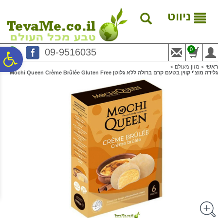
לתפריט
לתוכן
לתפריט
אתר
המרכזי
נגישות
ניווט
0
09-9516035
פ
ראשי
>
מזון מעולם
>
גלידה מוצ'י קווין בטעם קרם ברולה ללא גלוטן Mochi Queen Crème Brûlée Gluten Free
סר
נג