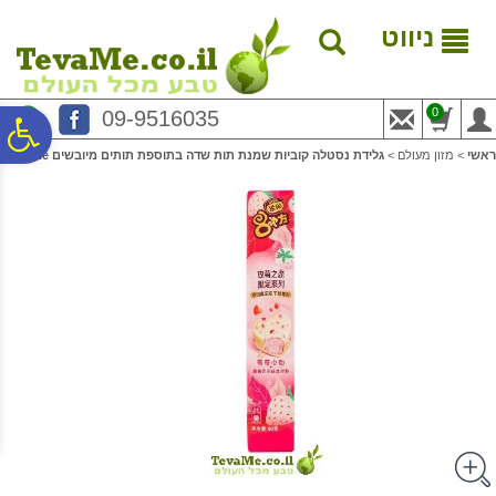
לתפריט
לתוכן
לתפריט
אתר
המרכזי
נגישות
ניווט
0
09-9516035
פ
ראשי
>
מזון מעולם
>
גלידת נסטלה קוביות שמנת תות שדה בתוספת תותים מיובשים Nestle
סר
נג