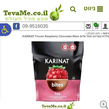
לתפריט
לתוכן
לתפריט
אתר
המרכזי
נגישות
ניווט
0
09-9516035
פ
ראשי
>
מזון מעולם
>
גלידת קארינט פטל אדום KARINAT Frozen Raspberry Chocolate Bites
סר
נג