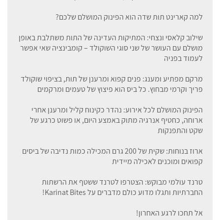
למה קארינט תות שדה הוא הפינוק המושלם שלכם?
שילוב קלאסי ונצחי: המתיקות העדינה של התות משתלבת באופן
מושלם עם העושר של שני סוגי השוקולד – קומבינציה שאי אפשר
לעמוד בפניה
מרקם מפתיע ומענג: פנים קפוא ומרענן של תות, בציפוי שוקולד
פריך וקרמי מבחוץ. כל ביס הוא פיצוץ של טעמים ומרקמים
הפינוק המושלם לכל אירוע: נהדר כקינוח קליל ומרענן אחרי
ארוחה, כחטיף אנרגיה מתוק באמצע היום, או פשוט כרגע של
שקט והתפנקות
ארוז בנוחות: שקית של 200 גרם המכילה כמות נדיבה של ביסים
קפואים ומוכנים לאכילה מיידית
טרנד עולמי מבוקש: הצטרפו לטרנד ששטף את הרשתות
החברתיות ותגלו מדוע כולם מדברים על Karinat Bites!
אל תחכו לרגע האחרון!