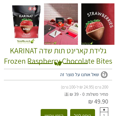
גלידת קארינט תות שדה KARINAT
Frozen Raspberry Chocolate Bites
שאל אותנו על מוצר זה
200 גרם (24.95 ₪ ל-100 גרם)
מחיר משלוח: 0 - 39 ₪
49.90 ₪
הוסף לסל
הזמן עכשיו
1