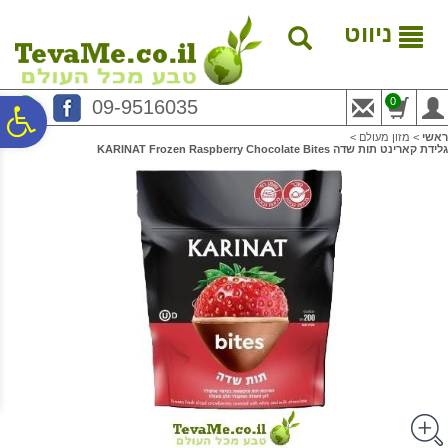
לתפריט
לתוכן
לתפריט
אתר
המרכזי
נגישות
ניווט
0
09-9516035
פ
ראשי
>
מזון מעולם
>
גלידת קארינט תות שדה KARINAT Frozen Raspberry Chocolate Bites
סר
נג