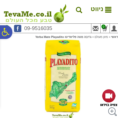
לתפריט
לתוכן
לתפריט
אתר
המרכזי
נגישות
ניווט
0
09-9516035
פ
ראשי
>
מזון מעולם
>
ג'רבה מטה פליאדיטו Yerba Mate Playadito
סר
נג