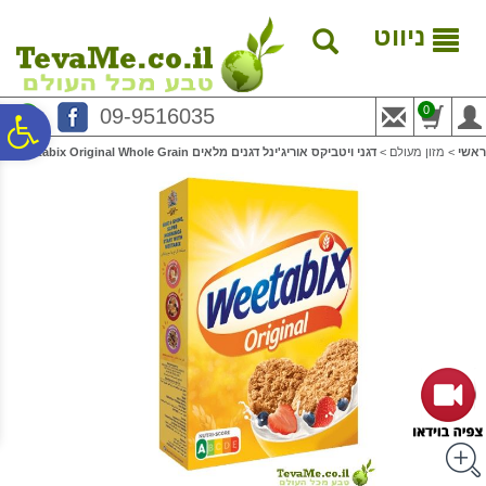
לתפריט
לתוכן
לתפריט
אתר
המרכזי
נגישות
ניווט
0
09-9516035
פ
ראשי
>
מזון מעולם
>
דגני ויטביקס אוריג'ינל דגנים מלאים Weetabix Original Whole Grain
סר
נג