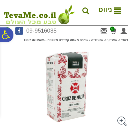
לתפריט
לתוכן
לתפריט
אתר
המרכזי
נגישות
ניווט
0
09-9516035
פ
ראשי
>
אמריקה
>
ארגנטינה
>
ג'רבה מאטה קרוז דה מאלטה - Cruz de Malta
סר
נג