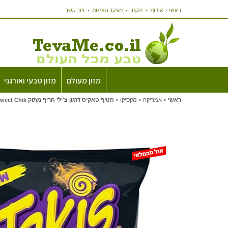
ראשי
אודות
תקנון
מעקב הזמנות
צור קשר
מזון מעולם
מזון טבעי ואורגני
ראשי
>
אמריקה
>
מקסיקו
>
חטיף טאקיס דרגון צ'ילי חריף מתוק Takis Dragon Sweet Chili