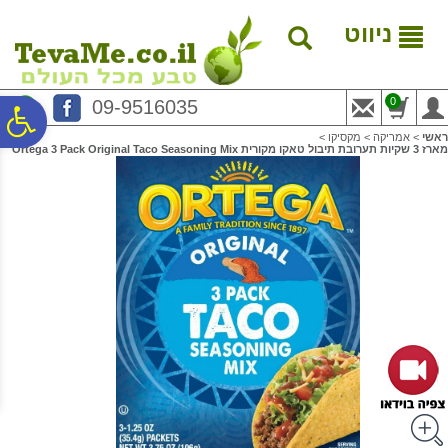
לתפריט
לתוכן
לתפריט
אתר
המרכזי
נגישות
ניווט
0
09-9516035
פ
ראשי
>
אמריקה
>
מקסיקו
>
מארז 3 שקיות תערובת תיבול טאקו מקורית Ortega 3 Pack Original Taco Seasoning Mix
סר
נג