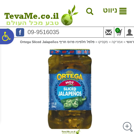
לתפריט
לתוכן
לתפריט
אתר
המרכזי
נגישות
ניווט
0
09-9516035
פ
ראשי
>
אמריקה
>
מקסיקו
>
פלפל חלפיניו פרוס חריף Ortega Sliced Jalapeños
סר
נג