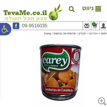
לתפריט
לתוכן
לתפריט
אתר
המרכזי
נגישות
ניווט
0
09-9516035
פ
ראשי
>
אמריקה
>
מקסיקו
>
פרוסות גזר כבושות - Carey
סר
נג