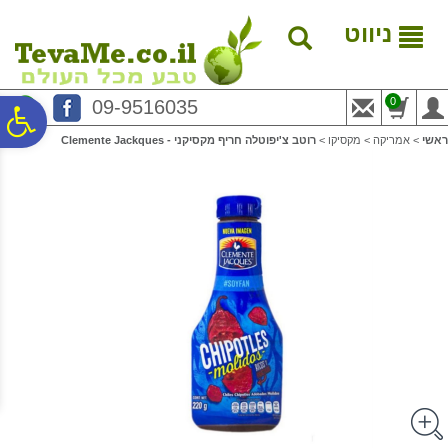
לתפריט
לתוכן
לתפריט
אתר
המרכזי
נגישות
ניווט
0
09-9516035
פ
ראשי
>
אמריקה
>
מקסיקו
>
רוטב צ'יפוטלה חריף מקסיקני - Clemente Jackques
סר
נג