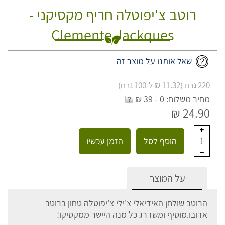
רוטב צ'יפוטלה חריף מקסיקני -
Clemente Jackques
שאל אותנו על מוצר זה
220 גרם (11.32 ₪ ל-100 גרם)
מחיר משלוח: 0 - 39 ₪
24.90 ₪
הוסף לסל
הזמן עכשיו
1
על המוצר
הרוטב שולחן האידיאלי צ'ילי צ'יפוטלה טחון ברוטב
אדובו.מוסיף ומשדרג כל מנה היישר ממקסיקו!