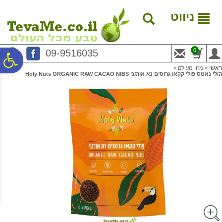
לתפריט
לתוכן
לתפריט
אתר
המרכזי
נגישות
ניווט
0
09-9516035
פ
ראשי
>
מזון מעולם
>
הולי נאטס פולי קקאו גרוסים נא אורגני Holy Nuts ORGANIC RAW CACAO NIBS
סר
נג