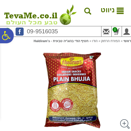
לתפריט
לתוכן
לתפריט
אתר
המרכזי
נגישות
ניווט
0
09-9516035
פ
ראשי
>
המזרח הרחוק
>
הודו
>
חטיף הודי בהוג'יה טבעית - Haldiram's
סר
נג