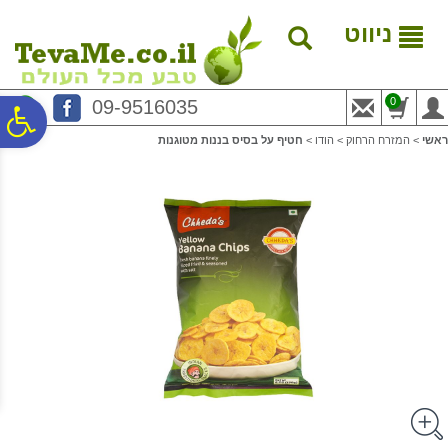
לתפריט
לתוכן
לתפריט
אתר
המרכזי
נגישות
ניווט
0
09-9516035
פ
ראשי
>
המזרח הרחוק
>
הודו
>
חטיף על בסיס בננות מטוגנות
סר
נג