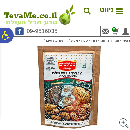
לתפריט
לתוכן
לתפריט
אתר
המרכזי
נגישות
ניווט
0
09-9516035
פ
ראשי
>
המזרח הרחוק
>
הודו
>
טנדורי מסאלה - תערובת תיבול
סר
נג