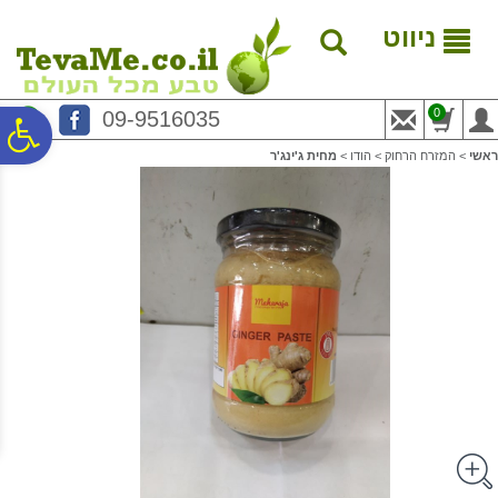
לתפריט
לתוכן
לתפריט
אתר
המרכזי
נגישות
ניווט
0
09-9516035
פ
ראשי
>
המזרח הרחוק
>
הודו
>
מחית ג'ינג'ר
סר
נג