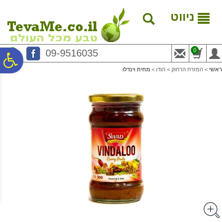
לתפריט
לתוכן
לתפריט
אתר
המרכזי
נגישות
ניווט
0
09-9516035
פ
ראשי
>
המזרח הרחוק
>
הודו
>
מחית וינדלו
סר
נג