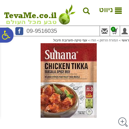
לתפריט
לתוכן
לתפריט
אתר
המרכזי
נגישות
ניווט
0
09-9516035
פ
ראשי
>
המזרח הרחוק
>
הודו
>
עוף טיקה-תערובת תיבול
סר
נג