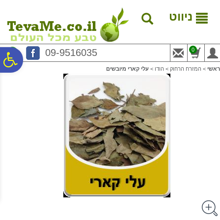
לתפריט
לתוכן
לתפריט
אתר
המרכזי
נגישות
ניווט
0
09-9516035
פ
ראשי
>
המזרח הרחוק
>
הודו
>
עלי קארי מיובשים
סר
נג