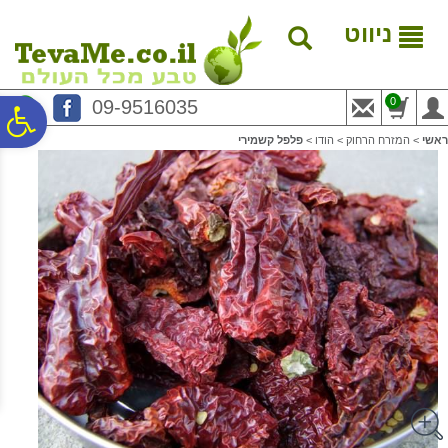
לתפריט
לתוכן
לתפריט
אתר
המרכזי
נגישות
ניווט
0
09-9516035
פ
ראשי
>
המזרח הרחוק
>
הודו
>
פלפל קשמירי
סר
נג