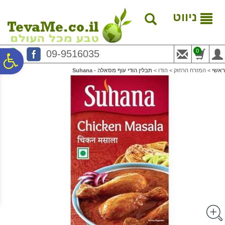
לתפריט
לתוכן
לתפריט
אתר
המרכזי
נגישות
ניווט
0
09-9516035
פ
ראשי
>
המזרח הרחוק
>
הודו
>
תבלין הודי עוף מסאלה - Suhana
סר
נג